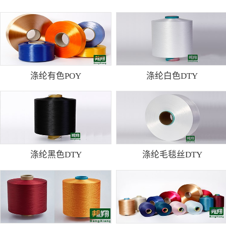
涤纶有色POY
涤纶白色DTY
涤纶黑色DTY
涤纶毛毯丝DTY